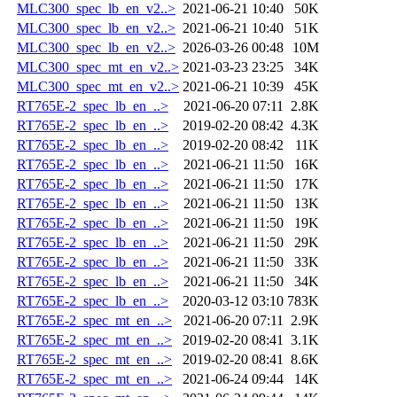
MLC300_spec_lb_en_v2..>
2021-06-21 10:40
50K
MLC300_spec_lb_en_v2..>
2021-06-21 10:40
51K
MLC300_spec_lb_en_v2..>
2026-03-26 00:48
10M
MLC300_spec_mt_en_v2..>
2021-03-23 23:25
34K
MLC300_spec_mt_en_v2..>
2021-06-21 10:39
45K
RT765E-2_spec_lb_en_..>
2021-06-20 07:11
2.8K
RT765E-2_spec_lb_en_..>
2019-02-20 08:42
4.3K
RT765E-2_spec_lb_en_..>
2019-02-20 08:42
11K
RT765E-2_spec_lb_en_..>
2021-06-21 11:50
16K
RT765E-2_spec_lb_en_..>
2021-06-21 11:50
17K
RT765E-2_spec_lb_en_..>
2021-06-21 11:50
13K
RT765E-2_spec_lb_en_..>
2021-06-21 11:50
19K
RT765E-2_spec_lb_en_..>
2021-06-21 11:50
29K
RT765E-2_spec_lb_en_..>
2021-06-21 11:50
33K
RT765E-2_spec_lb_en_..>
2021-06-21 11:50
34K
RT765E-2_spec_lb_en_..>
2020-03-12 03:10
783K
RT765E-2_spec_mt_en_..>
2021-06-20 07:11
2.9K
RT765E-2_spec_mt_en_..>
2019-02-20 08:41
3.1K
RT765E-2_spec_mt_en_..>
2019-02-20 08:41
8.6K
RT765E-2_spec_mt_en_..>
2021-06-24 09:44
14K