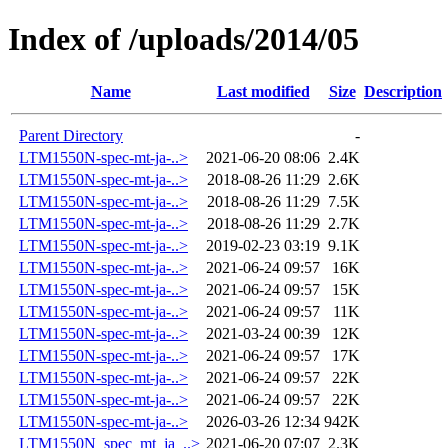
Index of /uploads/2014/05
Name
Last modified
Size
Description
Parent Directory
-
LTM1550N-spec-mt-ja-..>
2021-06-20 08:06
2.4K
LTM1550N-spec-mt-ja-..>
2018-08-26 11:29
2.6K
LTM1550N-spec-mt-ja-..>
2018-08-26 11:29
7.5K
LTM1550N-spec-mt-ja-..>
2018-08-26 11:29
2.7K
LTM1550N-spec-mt-ja-..>
2019-02-23 03:19
9.1K
LTM1550N-spec-mt-ja-..>
2021-06-24 09:57
16K
LTM1550N-spec-mt-ja-..>
2021-06-24 09:57
15K
LTM1550N-spec-mt-ja-..>
2021-06-24 09:57
11K
LTM1550N-spec-mt-ja-..>
2021-03-24 00:39
12K
LTM1550N-spec-mt-ja-..>
2021-06-24 09:57
17K
LTM1550N-spec-mt-ja-..>
2021-06-24 09:57
22K
LTM1550N-spec-mt-ja-..>
2021-06-24 09:57
22K
LTM1550N-spec-mt-ja-..>
2026-03-26 12:34
942K
LTM1550N_spec_mt_ja_..>
2021-06-20 07:07
2.3K