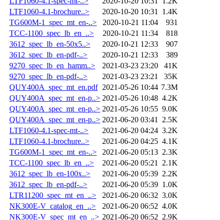
LTF1060-4.1-spec-mt-..>
2020-10-20 10:31
1.2K
LTF1060-4.1-brochure..>
2020-10-20 10:31
1.4K
TG600M-1_spec_mt_en-..>
2020-10-21 11:04
931
TCC-1100_spec_lb_en_..>
2020-10-21 11:34
818
3612_spec_lb_en-50x5..>
2020-10-21 12:33
907
3612_spec_lb_en-pdf-..>
2020-10-21 12:33
389
9270_spec_lb_en_hamm..>
2021-03-23 23:20
41K
9270_spec_lb_en-pdf-..>
2021-03-23 23:21
35K
QUY400A_spec_mt_en.pdf
2021-05-26 10:44
7.3M
QUY400A_spec_mt_en-p..>
2021-05-26 10:48
4.2K
QUY400A_spec_mt_en-p..>
2021-05-26 10:55
9.0K
QUY400A_spec_mt_en-p..>
2021-06-20 03:41
2.5K
LTF1060-4.1-spec-mt-..>
2021-06-20 04:24
3.2K
LTF1060-4.1-brochure..>
2021-06-20 04:25
4.1K
TG600M-1_spec_mt_en-..>
2021-06-20 05:13
2.3K
TCC-1100_spec_lb_en_..>
2021-06-20 05:21
2.1K
3612_spec_lb_en-100x..>
2021-06-20 05:39
2.2K
3612_spec_lb_en-pdf-..>
2021-06-20 05:39
1.0K
LTR11200_spec_mt_en_..>
2021-06-20 06:32
3.0K
NK300E-V_catalog_en_..>
2021-06-20 06:52
4.0K
NK300E-V_spec_mt_en_..>
2021-06-20 06:52
2.9K